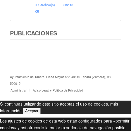
1 archivo(s)
382.13
KB
PUBLICACIONES
Ayuntamiento de Tábara, Plaza Mayor nº2, 49140 Tábara (Zamora), 980
590015.
Administrar
Aviso Legal y Política de Privacidad
Si continuas utilizando este sitio aceptas el uso de cookies.
más
información
Aceptar
Los ajustes de cookies de esta web están configurados para «permitir
cookies» y así ofrecerte la mejor experiencia de navegación posible.