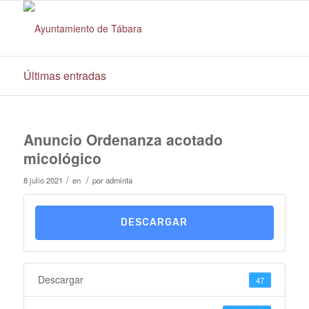
Últimas entradas
Anuncio Ordenanza acotado
micológico
/
/
8 julio 2021
en
por
adminta
DESCARGAR
Descargar
47