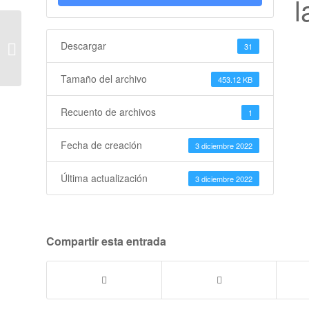
l
SOLICITUD INSCRIPCION
Descargar
31
GUARDERÍA CRECEMOS
Tamaño del archivo
453.12 KB
Recuento de archivos
1
Fecha de creación
3 diciembre 2022
Última actualización
3 diciembre 2022
Compartir esta entrada