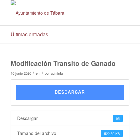
Últimas entradas
Modificación Transito de Ganado
/
/
10 junio 2020
en
por
adminta
DESCARGAR
Descargar
95
Tamaño del archivo
522.30 KB