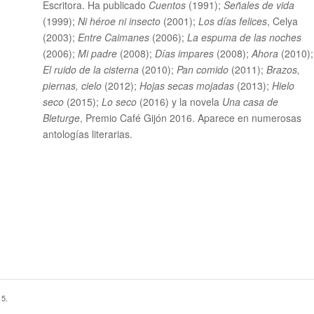
Escritora. Ha publicado
Cuentos
(1991);
Señales de vida
(1999);
Ni héroe ni insecto
(2001);
Los días felices
, Celya
(2003);
Entre Caimanes
(2006);
La espuma de las noches
(2006);
Mi padre
(2008);
Días impares
(2008);
Ahora
(2010);
El ruido de la cisterna
(2010);
Pan comido
(2011);
Brazos,
piernas, cielo
(2012);
Hojas secas mojadas
(2013);
Hielo
seco
(2015);
Lo seco
(2016) y la novela
Una casa de
Bleturge
, Premio Café Gijón 2016. Aparece en numerosas
antologías literarias.
15.