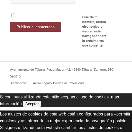
Guarda mi
nombre, correo
electrónico y
web en este
navegador para
la próxima vez
que comente.
Ayuntamiento de Tábara, Plaza Mayor nº2, 49140 Tábara (Zamora), 980
590015.
Administrar
Aviso Legal y Política de Privacidad
Si continuas utilizando este sitio aceptas el uso de cookies.
más
información
Aceptar
Los ajustes de cookies de esta web están configurados para «permitir
cookies» y así ofrecerte la mejor experiencia de navegación posible.
Si sigues utilizando esta web sin cambiar tus ajustes de cookies o