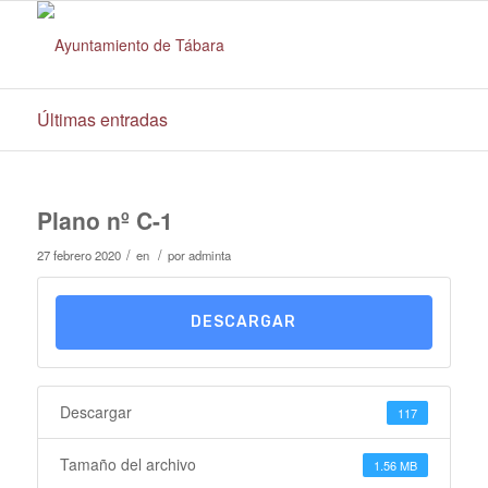
Últimas entradas
Plano nº C-1
/
/
27 febrero 2020
en
por
adminta
DESCARGAR
Descargar
117
Tamaño del archivo
1.56 MB