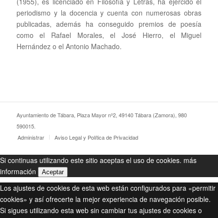
(1955), es licenciado en Filosofía y Letras, ha ejercido el
periodismo y la docencia y cuenta con numerosas obras
publicadas, además ha conseguido premios de poesía
como el Rafael Morales, el José Hierro, el Miguel
Hernández o el Antonio Machado.
Ayuntamiento de Tábara, Plaza Mayor nº2, 49140 Tábara (Zamora), 980
590015.
Administrar
Aviso Legal y Política de Privacidad
Si continuas utilizando este sitio aceptas el uso de cookies.
más
información
Aceptar
Los ajustes de cookies de esta web están configurados para «permitir
cookies» y así ofrecerte la mejor experiencia de navegación posible.
Si sigues utilizando esta web sin cambiar tus ajustes de cookies o